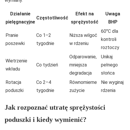
wymiany.
Działanie
Efekt na
Uwaga
Częstotliwość
pielęgnacyjne
sprężystość
BHP
60°C dla
Pranie
Co 1–2
Niższa wilgoć
kontroli
poszewki
tygodnie
w rdzeniu
roztoczy
Odparowanie,
Unikaj
Wietrzenie
Co tydzień
mniejsza
pełnego
wkładu
degradacja
słońca
Rotacja
Co 2–4
Równomierne
Nie wyginaj
poduszki
tygodnie
zużycie
rdzenia
Jak rozpoznać utratę sprężystości
poduszki i kiedy wymienić?