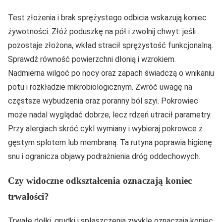
Test złożenia i brak sprężystego odbicia wskazują koniec
żywotności. Złóż poduszkę na pół i zwolnij chwyt: jeśli
pozostaje złożona, wkład stracił sprężystość funkcjonalną.
Sprawdź równość powierzchni dłonią i wzrokiem.
Nadmierna wilgoć po nocy oraz zapach świadczą o wnikaniu
potu i rozkładzie mikrobiologicznym. Zwróć uwagę na
częstsze wybudzenia oraz poranny ból szyi. Pokrowiec
może nadal wyglądać dobrze, lecz rdzeń utracił parametry.
Przy alergiach skróć cykl wymiany i wybieraj pokrowce z
gęstym splotem lub membraną. Ta rutyna poprawia higienę
snu i ogranicza objawy podrażnienia dróg oddechowych.
Czy widoczne odkształcenia oznaczają koniec
trwałości?
Trwałe dołki, grudki i spłaszczenia zwykle oznaczają koniec