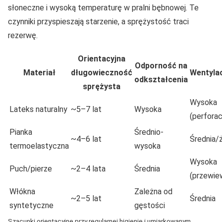
słoneczne i wysoką temperaturę w pralni bębnowej. Te
czynniki przyspieszają starzenie, a sprężystość traci
rezerwę.
Orientacyjna
Odporność na
Materiał
długowieczność
Wentyla
odkształcenia
sprężysta
Wysoka
Lateks naturalny
~5–7 lat
Wysoka
(perforac
Pianka
Średnio-
~4–6 lat
Średnia/ż
termoelastyczna
wysoka
Wysoka
Puch/pierze
~2–4 lata
Średnia
(przewie
Włókna
Zależna od
~2–5 lat
Średnia
syntetyczne
gęstości
Szacunki orientacyjne przy regularnej higienie i umiarkowanym