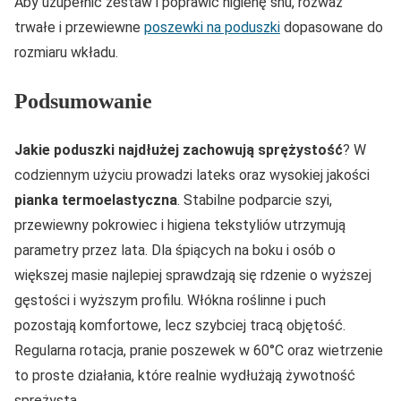
Aby uzupełnić zestaw i poprawić higienę snu, rozważ
trwałe i przewiewne
poszewki na poduszki
dopasowane do
rozmiaru wkładu.
Podsumowanie
Jakie poduszki najdłużej zachowują sprężystość
? W
codziennym użyciu prowadzi lateks oraz wysokiej jakości
pianka termoelastyczna
. Stabilne podparcie szyi,
przewiewny pokrowiec i higiena tekstyliów utrzymują
parametry przez lata. Dla śpiących na boku i osób o
większej masie najlepiej sprawdzają się rdzenie o wyższej
gęstości i wyższym profilu. Włókna roślinne i puch
pozostają komfortowe, lecz szybciej tracą objętość.
Regularna rotacja, pranie poszewek w 60°C oraz wietrzenie
to proste działania, które realnie wydłużają żywotność
sprężystą.