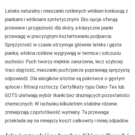
Lateks naturalny i mieszanki roślinnych włókien konkurują z
piankami i włóknami syntetycznymi. Eko opcje oferują
przewiew i przyjazność dla skóry, a klasyczne pianki
przewagę w precyzyjnym kształtowaniu podparcia.
Sprężystość w czasie utrzymuje głównie lateks i gęsta
pianka; włókna roślinne wygrywają w termice i odczuciu
suchości. Puch tworzy miękkie zanurzenie, lecz szybciej
traci objętość; mieszanki puch/pierze poprawiają sprężystą
odpowiedź. Dla alergików istotne są pokrowce o gęstym
splocie i filtracji roztoczy. Certyfikaty typu Oeko‑Tex lub
GOTS ułatwiają wybór tkanki bez drażniących pozostałości
chemicznych. W rachunku kilkuletnim stabilne rdzenie
zmniejszają częstotliwość wymiany. Ta przewaga
przekłada się na mniejszy koszt całkowity i mniej odpadów.