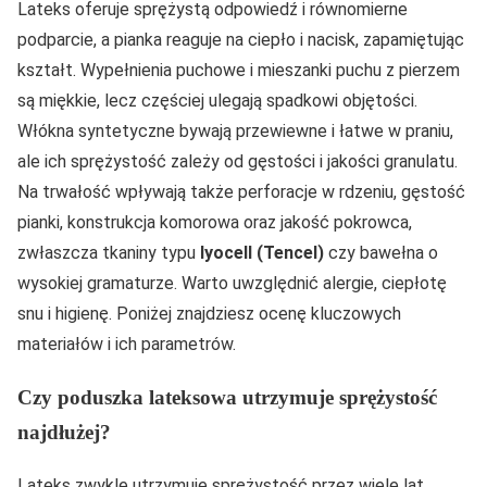
Lateks oferuje sprężystą odpowiedź i równomierne
podparcie, a pianka reaguje na ciepło i nacisk, zapamiętując
kształt. Wypełnienia puchowe i mieszanki puchu z pierzem
są miękkie, lecz częściej ulegają spadkowi objętości.
Włókna syntetyczne bywają przewiewne i łatwe w praniu,
ale ich sprężystość zależy od gęstości i jakości granulatu.
Na trwałość wpływają także perforacje w rdzeniu, gęstość
pianki, konstrukcja komorowa oraz jakość pokrowca,
zwłaszcza tkaniny typu
lyocell (Tencel)
czy bawełna o
wysokiej gramaturze. Warto uwzględnić alergie, ciepłotę
snu i higienę. Poniżej znajdziesz ocenę kluczowych
materiałów i ich parametrów.
Czy poduszka lateksowa utrzymuje sprężystość
najdłużej?
Lateks zwykle utrzymuje sprężystość przez wiele lat