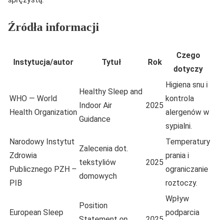
Źródła informacji
Czego
Instytucja/autor
Tytuł
Rok
dotyczy
Higiena snu i
Healthy Sleep and
WHO — World
kontrola
Indoor Air
2025
Health Organization
alergenów w
Guidance
sypialni.
Narodowy Instytut
Temperatury
Zalecenia dot.
Zdrowia
prania i
tekstyliów
2025
Publicznego PZH –
ograniczanie
domowych
PIB
roztoczy.
Wpływ
Position
European Sleep
podparcia
Statement on
2025