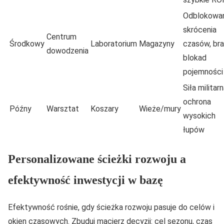
Odblokowan
skrócenia
Centrum
Środkowy
Laboratorium
Magazyny
czasów, br
dowodzenia
blokad
pojemności
Siła militarn
ochrona
Późny
Warsztat
Koszary
Wieże/mury
wysokich
łupów
Personalizowane ścieżki rozwoju a
efektywność inwestycji w bazę
Efektywność rośnie, gdy ścieżka rozwoju pasuje do celów i
okien czasowych. Zbuduj macierz decyzji: cel sezonu, czas