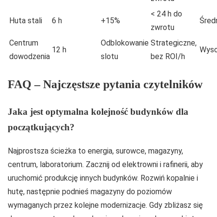
< 24 h do
Huta stali
6 h
+15%
Śred
zwrotu
Centrum
Odblokowanie
Strategiczne,
12 h
Wyso
dowodzenia
slotu
bez ROI/h
FAQ – Najczęstsze pytania czytelników
Jaka jest optymalna kolejność budynków dla
początkujących?
Najprostsza ścieżka to energia, surowce, magazyny,
centrum, laboratorium. Zacznij od elektrowni i rafinerii, aby
uruchomić produkcję innych budynków. Rozwiń kopalnie i
hutę, następnie podnieś magazyny do poziomów
wymaganych przez kolejne modernizacje. Gdy zbliżasz się