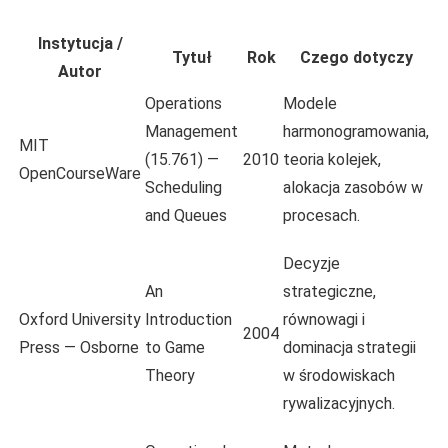
Instytucja /
Tytuł
Rok
Czego dotyczy
Autor
Operations
Modele
Management
harmonogramowania,
MIT
(15.761) —
2010
teoria kolejek,
OpenCourseWare
Scheduling
alokacja zasobów w
and Queues
procesach.
Decyzje
An
strategiczne,
Oxford University
Introduction
równowagi i
2004
Press — Osborne
to Game
dominacja strategii
Theory
w środowiskach
rywalizacyjnych.