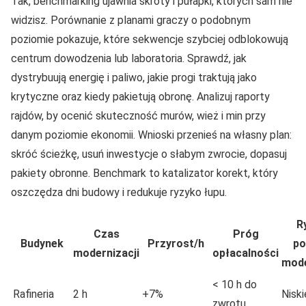
Tak, benchmarking ujawnia skróty i pułapki, których sam nie
widzisz. Porównanie z planami graczy o podobnym
poziomie pokazuje, które sekwencje szybciej odblokowują
centrum dowodzenia lub laboratoria. Sprawdź, jak
dystrybuują energię i paliwo, jakie progi traktują jako
krytyczne oraz kiedy pakietują obronę. Analizuj raporty
rajdów, by ocenić skuteczność murów, wież i min przy
danym poziomie ekonomii. Wnioski przenieś na własny plan:
skróć ścieżkę, usuń inwestycje o słabym zwrocie, dopasuj
pakiety obronne. Benchmark to katalizator korekt, który
oszczędza dni budowy i redukuje ryzyko łupu.
R
Czas
Próg
Budynek
Przyrost/h
po
modernizacji
opłacalności
mode
< 10 h do
Rafineria
2 h
+7%
Niski
zwrotu