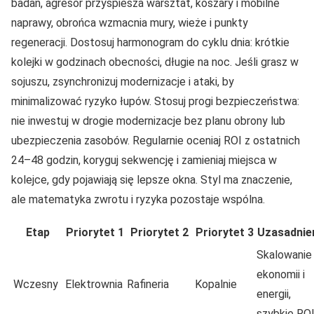
badań, agresor przyspiesza warsztat, koszary i mobilne
naprawy, obrońca wzmacnia mury, wieże i punkty
regeneracji. Dostosuj harmonogram do cyklu dnia: krótkie
kolejki w godzinach obecności, długie na noc. Jeśli grasz w
sojuszu, zsynchronizuj modernizacje i ataki, by
minimalizować ryzyko łupów. Stosuj progi bezpieczeństwa:
nie inwestuj w drogie modernizacje bez planu obrony lub
ubezpieczenia zasobów. Regularnie oceniaj ROI z ostatnich
24–48 godzin, koryguj sekwencję i zamieniaj miejsca w
kolejce, gdy pojawiają się lepsze okna. Styl ma znaczenie,
ale matematyka zwrotu i ryzyka pozostaje wspólna.
Etap
Priorytet 1
Priorytet 2
Priorytet 3
Uzasadnie
Skalowanie
ekonomii i
Wczesny
Elektrownia
Rafineria
Kopalnie
energii,
szybkie RO