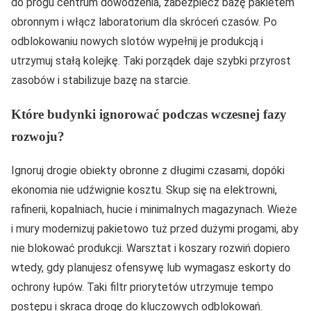
do progu centrum dowodzenia, zabezpiecz bazę pakietem
obronnym i włącz laboratorium dla skróceń czasów. Po
odblokowaniu nowych slotów wypełnij je produkcją i
utrzymuj stałą kolejkę. Taki porządek daje szybki przyrost
zasobów i stabilizuje bazę na starcie.
Które budynki ignorować podczas wczesnej fazy
rozwoju?
Ignoruj drogie obiekty obronne z długimi czasami, dopóki
ekonomia nie udźwignie kosztu. Skup się na elektrowni,
rafinerii, kopalniach, hucie i minimalnych magazynach. Wieże
i mury modernizuj pakietowo tuż przed dużymi progami, aby
nie blokować produkcji. Warsztat i koszary rozwiń dopiero
wtedy, gdy planujesz ofensywę lub wymagasz eskorty do
ochrony łupów. Taki filtr priorytetów utrzymuje tempo
postępu i skraca drogę do kluczowych odblokowań.