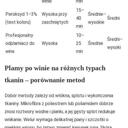
winie
min
15–
Peroksyd 1–3%
Wysoka przy
Średnie–
40
Średni
(test koloru)
zaschniętych
wysokie
min
Profesjonalny
10–
Średni–
odplamiacz do
Wysoka
25
Średnie
wysoki
wina
min
Plamy po winie na różnych typach
tkanin – porównanie metod
Dobór metody zależy od włókna, splotu i wykończenia
tkaniny. Mikrofibra z poliestrem lub poliamidem dobrze
znosi roztwory wodne i pianki, a jej gęsty splot redukuje
wnikanie. Welur wymaga delikatnej piany i szczotki o
miękkim włosiu, bo łatwo zmienić kierunek runa. Skóra