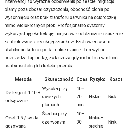
interwencji to wyraźne odbarwienia po teście, migracja
plamy poza obszar czyszczenia, obecność cienia po
wyschnięciu oraz brak transferu barwnika na ściereczkę
mimo wielokrotnych prób. Profesjonalne systemy
wykorzystują ekstrakcję, miejscowe odplamianie i suszenie
kontrolowane z redukcją zacieków. Fachowiec oceni
stabilność koloru i poda realne szanse. Ten wybór
oszczędza tapicerkę, zwłaszcza gdy mebel ma wartość
sentymentalną lub kolekcjonerską.
Metoda
Skuteczność
Czas
Ryzyko
Koszt
Wysoka przy
10–
Detergent 1:10 +
świeżych
20
Niskie
Niski
odsączanie
plamach
min
Średnia przy
10–
Ocet 1:5 / woda
Niskie–
czerwonym
30
Niski
gazowana
średnie