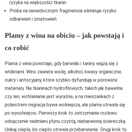
ryzyka na większości tkanin.
Próba na niewidocznym fragmencie eliminuje ryzyko
odbarwień i zmatowień.
Plamy z wina na obiciu – jak powstają i
co robić
Plama z wina powstaje, gdy barwniki i taniny wiążą się z
włóknami. Wino zawiera wodę, alkohol, kwasy organiczne,
cukry i antocyjany, które szybko dyfundują w porowate
materiały. Na tkaninach hydrofilowych, takich jak bawełna
czy len, wchłanianie jest wyraźne, a na mieszankach z
poliestrem migracja bywa wolniejsza, ale plama utrwala się
po wyschnięciu. Pierwszy krok to zatrzymanie rozlewu:
odsączenie nadmiaru płynu czystą, niebarwioną ściereczką.
Unikaj ciepła, bo ciepło utrwala przebarwienie. Drugi krok to