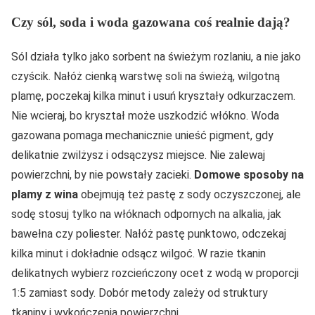
Czy sól, soda i woda gazowana coś realnie dają?
Sól działa tylko jako sorbent na świeżym rozlaniu, a nie jako
czyścik. Nałóż cienką warstwę soli na świeżą, wilgotną
plamę, poczekaj kilka minut i usuń kryształy odkurzaczem.
Nie wcieraj, bo kryształ może uszkodzić włókno. Woda
gazowana pomaga mechanicznie unieść pigment, gdy
delikatnie zwilżysz i odsączysz miejsce. Nie zalewaj
powierzchni, by nie powstały zacieki.
Domowe sposoby na
plamy z wina
obejmują też pastę z sody oczyszczonej, ale
sodę stosuj tylko na włóknach odpornych na alkalia, jak
bawełna czy poliester. Nałóż pastę punktowo, odczekaj
kilka minut i dokładnie odsącz wilgoć. W razie tkanin
delikatnych wybierz rozcieńczony ocet z wodą w proporcji
1:5 zamiast sody. Dobór metody zależy od struktury
tkaniny i wykończenia powierzchni.