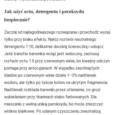
Jak użyć octu, detergentu i peroksydu
bezpiecznie?
Zacznij od najłagodniejszego rozwiązania i przechodź wyżej
tylko przy braku efektu. Nałóż roztwór neutralnego
detergentu 1:10, delikatnie dociśnij ściereczką i odsącz.
Jeśli transfer barwnika wciąż jest widoczny, zastosuj
roztwór octu 1:5 przy czerwonym winie, bo kwaśny odczyn
pomaga przy antocyjanach. W wypadku zaschniętych
śladów po czerwonym winie działa 1–3% nadtlenek
wodoru, ale tylko po teście koloru na ukrytym fragmencie.
Nadtlenek rozkłada barwniki przez utlenienie, co grozi
wybieleniem przy tkaninach słabo farbowanych. Dla
mieszanki z wełną unikaj peroksydu, bo może zniszczyć
włókno białkowe. Po udanym czyszczeniu zneutralizuj