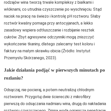
rodzajów wina tworzą trwałe kompleksy z białkami i
włóknami, co utrudnia czyszczenie po wyschnięciu. Stąd
nacisk na pracę na świeżo i kontrolę pH roztworu. Słaby
roztwór kwaśny pomaga przy antocyjanach, a lekko
zasadowy wspiera odtłuszczanie i rozbijanie resztek
cukrów. Zbyt agresywne odczynniki mogą zniszczyć
wykończenie tkaniny, dlatego zalecamy test koloru i
faktury na małym skrawku obicia (Źródło: Instytut
Przemysłu Skórzanego, 2023).
Jakie działania podjąć w pierwszych minutach po
rozlaniu?
Odsączaj, nie pocieraj, a potem neutralizuj chłodnym
roztworem. Przygotuj dwie ściereczki z mikrofibry:
pierwszą do odsączania nadmiaru wina, drugą do nakładania
roztworu czyszczącego. Zimna woda ogranicza penetrację