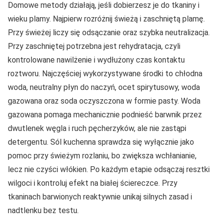
Domowe metody działają, jeśli dobierzesz je do tkaniny i
wieku plamy. Najpierw rozróżnij świeżą i zaschniętą plamę.
Przy świeżej liczy się odsączanie oraz szybka neutralizacja.
Przy zaschniętej potrzebna jest rehydratacja, czyli
kontrolowane nawilżenie i wydłużony czas kontaktu
roztworu. Najczęściej wykorzystywane środki to chłodna
woda, neutralny płyn do naczyń, ocet spirytusowy, woda
gazowana oraz soda oczyszczona w formie pasty. Woda
gazowana pomaga mechanicznie podnieść barwnik przez
dwutlenek węgla i ruch pęcherzyków, ale nie zastąpi
detergentu. Sól kuchenna sprawdza się wyłącznie jako
pomoc przy świeżym rozlaniu, bo zwiększa wchłanianie,
lecz nie czyści włókien. Po każdym etapie odsączaj resztki
wilgoci i kontroluj efekt na białej ściereczce. Przy
tkaninach barwionych reaktywnie unikaj silnych zasad i
nadtlenku bez testu.