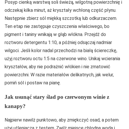
Posyp cienką warstwą soli świeżą, wilgotną powierzchnię i
odczekaj kilka minut, aż kryształy wchłoną część płynu.
Następnie zbierz sól miękką szczotką lub odkurzaczem.
Ten etap nie zastępuje czyszczenia właściwego, bo
pigment i taniny wnikają w głąb włókna. Przejdź do
roztworu detergentu 1:10, a później odsączaj nadmiar
wilgoci. Jeśli kolor nadal przechodzi na białą ściereczkę,
użyj roztworu octu 1:5 na czerwone wino. Unikaj wcierania
kryształów, aby nie podrażnić włókien i nie zmatowić
powierzchni. W razie materiałów delikatnych, jak welur,
pomiń sól i postaw na pianę.
Jak usunąć stary ślad po czerwonym winie z
kanapy?
Najpierw nawilż punktowo, aby zmiękczyć osad, a potem
użyj utleniacza z testem. Zwilż miejsce chłodną wodą i