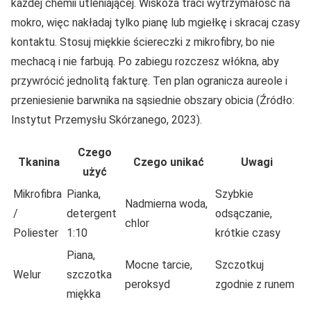
każdej chemii utleniającej. Wiskoza traci wytrzymałość na
mokro, więc nakładaj tylko pianę lub mgiełkę i skracaj czasy
kontaktu. Stosuj miękkie ściereczki z mikrofibry, bo nie
mechacą i nie farbują. Po zabiegu rozczesz włókna, aby
przywrócić jednolitą fakturę. Ten plan ogranicza aureole i
przeniesienie barwnika na sąsiednie obszary obicia (Źródło:
Instytut Przemysłu Skórzanego, 2023).
Czego
Tkanina
Czego unikać
Uwagi
użyć
Mikrofibra
Pianka,
Szybkie
Nadmierna woda,
/
detergent
odsączanie,
chlor
Poliester
1:10
krótkie czasy
Piana,
Mocne tarcie,
Szczotkuj
Welur
szczotka
peroksyd
zgodnie z runem
miękka