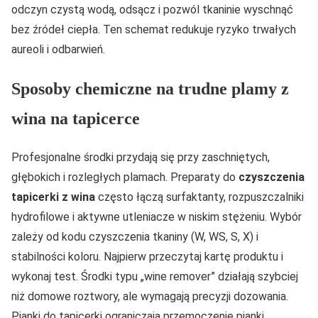
odczyn czystą wodą, odsącz i pozwól tkaninie wyschnąć
bez źródeł ciepła. Ten schemat redukuje ryzyko trwałych
aureoli i odbarwień.
Sposoby chemiczne na trudne plamy z
wina na tapicerce
Profesjonalne środki przydają się przy zaschniętych,
głębokich i rozległych plamach. Preparaty do
czyszczenia
tapicerki z wina
często łączą surfaktanty, rozpuszczalniki
hydrofilowe i aktywne utleniacze w niskim stężeniu. Wybór
zależy od kodu czyszczenia tkaniny (W, WS, S, X) i
stabilności koloru. Najpierw przeczytaj kartę produktu i
wykonaj test. Środki typu „wine remover” działają szybciej
niż domowe roztwory, ale wymagają precyzji dozowania.
Pianki do tapicerki ograniczają przemoczenie pianki