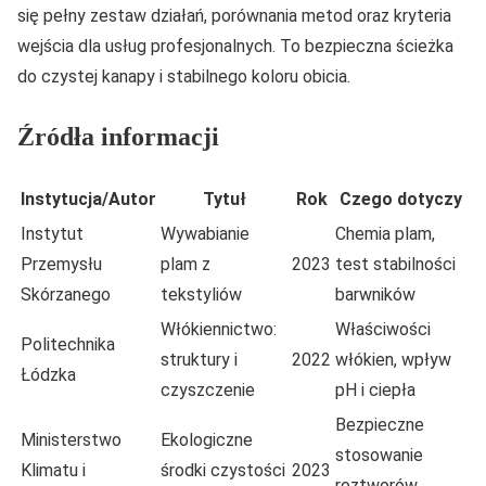
się pełny zestaw działań, porównania metod oraz kryteria
wejścia dla usług profesjonalnych. To bezpieczna ścieżka
do czystej kanapy i stabilnego koloru obicia.
Źródła informacji
Instytucja/Autor
Tytuł
Rok
Czego dotyczy
Instytut
Wywabianie
Chemia plam,
Przemysłu
plam z
2023
test stabilności
Skórzanego
tekstyliów
barwników
Włókiennictwo:
Właściwości
Politechnika
struktury i
2022
włókien, wpływ
Łódzka
czyszczenie
pH i ciepła
Bezpieczne
Ministerstwo
Ekologiczne
stosowanie
Klimatu i
środki czystości
2023
roztworów