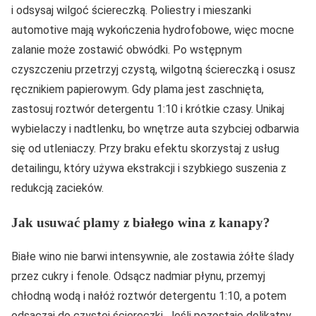
i odsysaj wilgoć ściereczką. Poliestry i mieszanki
automotive mają wykończenia hydrofobowe, więc mocne
zalanie może zostawić obwódki. Po wstępnym
czyszczeniu przetrzyj czystą, wilgotną ściereczką i osusz
ręcznikiem papierowym. Gdy plama jest zaschnięta,
zastosuj roztwór detergentu 1:10 i krótkie czasy. Unikaj
wybielaczy i nadtlenku, bo wnętrze auta szybciej odbarwia
się od utleniaczy. Przy braku efektu skorzystaj z usług
detailingu, który używa ekstrakcji i szybkiego suszenia z
redukcją zacieków.
Jak usuwać plamy z białego wina z kanapy?
Białe wino nie barwi intensywnie, ale zostawia żółte ślady
przez cukry i fenole. Odsącz nadmiar płynu, przemyj
chłodną wodą i nałóż roztwór detergentu 1:10, a potem
odsączaj do czystej ściereczki. Jeśli pozostaje delikatny