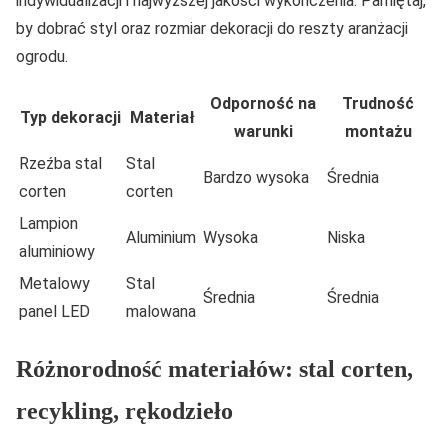
indywidualizacji i najwyższej jakości wykończenia. Pamiętaj,
by dobrać styl oraz rozmiar dekoracji do reszty aranżacji
ogrodu.
Odporność na
Trudność
Typ dekoracji
Materiał
warunki
montażu
Rzeźba stal
Stal
Bardzo wysoka
Średnia
corten
corten
Lampion
Aluminium
Wysoka
Niska
aluminiowy
Metalowy
Stal
Średnia
Średnia
panel LED
malowana
Różnorodność materiałów: stal corten,
recykling, rękodzieło