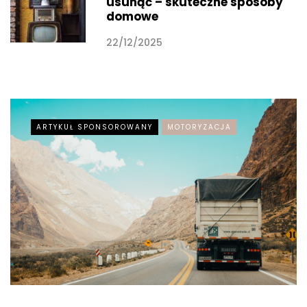
usunąć – skuteczne sposoby
domowe
22/12/2025
ARTYKUŁ SPONSOROWANY
MOTORYZACJA