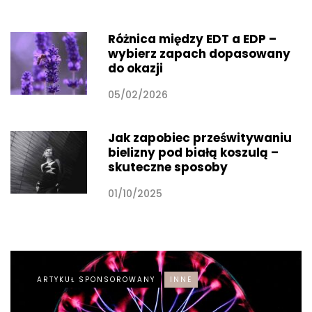
Różnica między EDT a EDP –
wybierz zapach dopasowany
do okazji
05/02/2026
Jak zapobiec prześwitywaniu
bielizny pod białą koszulą –
skuteczne sposoby
01/10/2025
ARTYKUŁ SPONSOROWANY
INNE