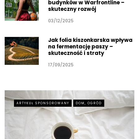
budynków w Warfrontline –
skuteczny rozwój
03/12/2025
Jak folia kiszonkarska wpływa
na fermentację paszy –
skuteczność i straty
17/09/2025
ARTYKUŁ SPONSOROWANY
DOM, OGRÓD