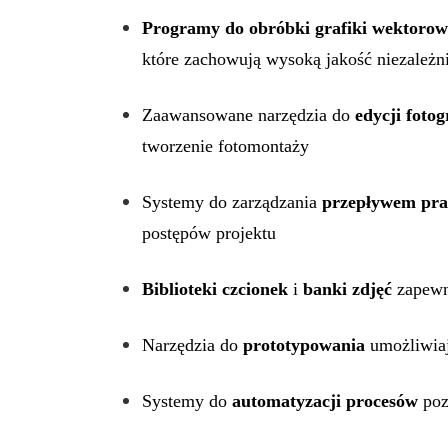
Programy do obróbki grafiki wektorow
które zachowują wysoką jakość niezależn
Zaawansowane narzędzia do
edycji fotog
tworzenie fotomontaży
Systemy do zarządzania
przepływem pra
postępów projektu
Biblioteki czcionek
i
banki zdjęć
zapewni
Narzędzia do
prototypowania
umożliwiaj
Systemy do
automatyzacji procesów
poz