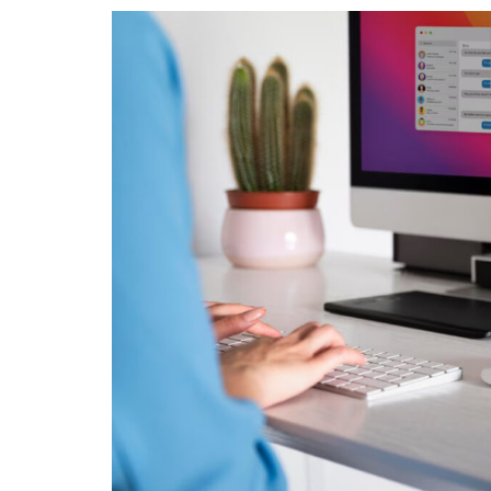
ARTYKUŁ SPONSOROWA
MODA, URODA
Naturalne m
poprawę wyg
biustu
Autor
Redakcja
0