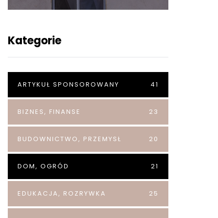
Kategorie
ARTYKUŁ SPONSOROWANY
41
BIZNES, FINANSE
23
BUDOWNICTWO, PRZEMYSŁ
20
DOM, OGRÓD
21
EDUKACJA, ROZRYWKA
25