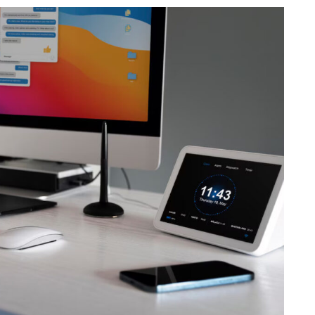
NY
ARTYKUŁ SPONSOROWANY
MOTORYZACJA
etody na
Wymiana kabiny w
lądu
samochodzie
ciężarowym
9/09/2022
Autor
Redakcja
05/08/2022