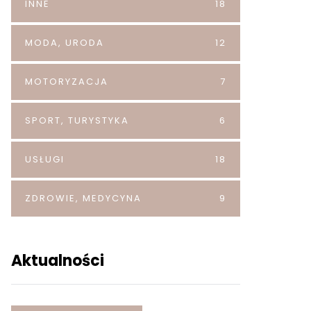
INNE
18
MODA, URODA
12
MOTORYZACJA
7
SPORT, TURYSTYKA
6
USŁUGI
18
ZDROWIE, MEDYCYNA
9
Aktualności