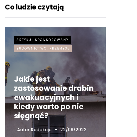
Co ludzie czytają
ARTYKUŁ SPONSOROWANY
ARTYKUŁ
BUDOWNICTWO, PRZEMYSŁ
Jakie jest
zastosowanie drabin
ewakuacyjnych i
Czy w
kiedy warto po nie
neon 
sięgnąć?
Inter
Autor
Redakcja
22/09/2022
Autor
Re