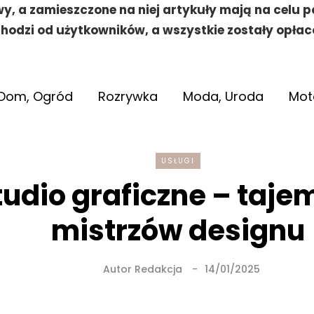
y, a zamieszczone na niej artykuły mają na celu 
hodzi od użytkowników, a wszystkie zostały opłac
Dom, Ogród
Rozrywka
Moda, Uroda
Mot
USŁUGI
tudio graficzne – taje
mistrzów designu
Autor
Redakcja
14/01/2025