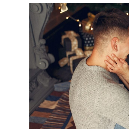
ARTYKUŁ SPONSOROWA
MODA, URODA
Naturalne m
poprawę wyg
biustu
Autor
Redakcja
0