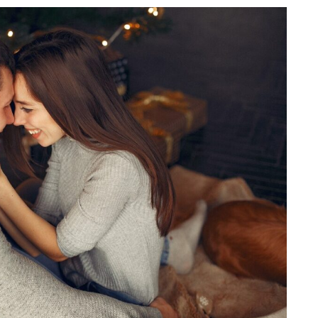
NY
ARTYKUŁ SPONSOROWANY
MOTORYZACJA
etody na
Wymiana kabiny w
lądu
samochodzie
ciężarowym
9/09/2022
Autor
Redakcja
05/08/2022