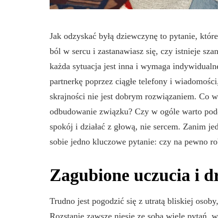
Jak odzyskać byłą dziewczynę to pytanie, które
ból w sercu i zastanawiasz się, czy istnieje sz
każda sytuacja jest inna i wymaga indywidualn
partnerkę poprzez ciągłe telefony i wiadomości
skrajności nie jest dobrym rozwiązaniem. Co w
odbudowanie związku? Czy w ogóle warto pod
spokój i działać z głową, nie sercem. Zanim j
sobie jedno kluczowe pytanie: czy na pewno r
Zagubione uczucia i d
Trudno jest pogodzić się z utratą bliskiej osob
Rozstanie zawsze niesie ze sobą wiele pytań, w