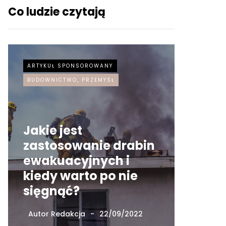
Co ludzie czytają
ARTYKUŁ SPONSOROWANY
ARTYKUŁ
BUDOWNICTWO, PRZEMYSŁ
Jakie jest
zastosowanie drabin
ewakuacyjnych i
Czy w
kiedy warto po nie
neon 
sięgnąć?
Inter
Autor
Redakcja
22/09/2022
Autor
Re