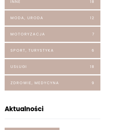
INNE
18
MODA, URODA
12
MOTORYZACJA
7
SPORT, TURYSTYKA
6
USŁUGI
18
ZDROWIE, MEDYCYNA
9
Aktualności