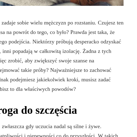
 zadaje sobie wielu mężczyzn po rozstaniu. Czujesz ten
ansa na powrót do tego, co było? Prawda jest taka, że
ego podejścia. Niektórzy próbują desperacko odzyskać
, inni popadają w całkowitą izolację. Żadna z tych
ięc zrobić, aby zwiększyć swoje szanse na
ejmować takie próby? Najważniejsze to zachować
ednak podejmiesz jakiekolwiek kroki, musisz zadać
obisz to dla właściwych powodów?
roga do szczęścia
y, zwłaszcza gdy uczucia nadal są silne i żywe.
ątpliwości i niepewności co do przyszłości. W takich