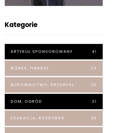
Kategorie
ARTYKUŁ SPONSOROWANY
41
BIZNES, FINANSE
23
BUDOWNICTWO, PRZEMYSŁ
20
DOM, OGRÓD
21
EDUKACJA, ROZRYWKA
25