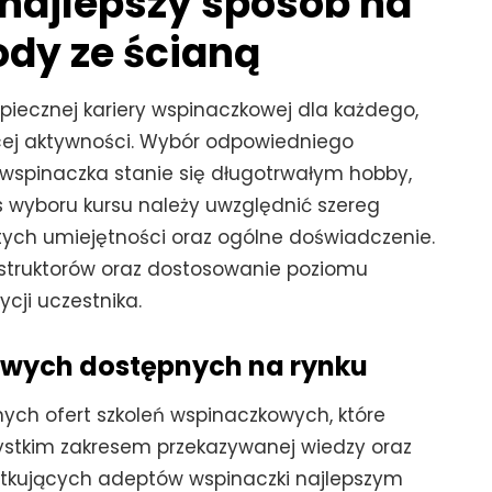
 najlepszy sposób na
ody ze ścianą
iecznej kariery wspinaczkowej dla każdego,
jącej aktywności. Wybór odpowiedniego
wspinaczka stanie się długotrwałym hobby,
s wyboru kursu należy uwzględnić szereg
tych umiejętności oraz ogólne doświadczenie.
instruktorów oraz dostosowanie poziomu
cji uczestnika.
owych dostępnych na rynku
ych ofert szkoleń wspinaczkowych, które
szystkim zakresem przekazywanej wiedzy oraz
ątkujących adeptów wspinaczki najlepszym