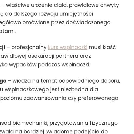
– właściwe ułożenie ciała, prawidłowe chwyty
azę do dalszego rozwoju umiejętności
zegółowo omówione przez doświadczonego
atami.
ji
– profesjonalny
kurs wspinaczki
musi kłaść
awidłowej asekuracji partnera oraz
yzyko wypadków podczas wspinaczki.
ego
– wiedza na temat odpowiedniego doboru,
ku wspinaczkowego jest niezbędna dla
od poziomu zaawansowania czy preferowanego
asad biomechaniki, przygotowania fizycznego
zwala na bardziej świadome podejście do