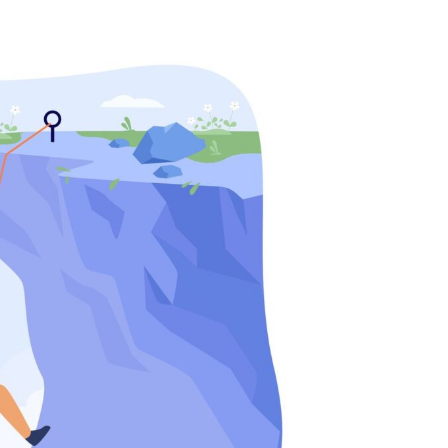
NY
ARTYKUŁ SPONSOROWANY
MOTORYZACJA
etody na
Wymiana kabiny w
lądu
samochodzie
ciężarowym