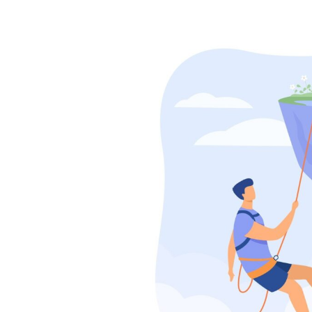
ARTYKUŁ SPONSOROWA
MODA, URODA
Naturalne m
poprawę wyg
biustu