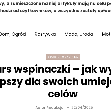
y, a zamieszczone na niej artykuły mają na celu 
hodzi od użytkowników, a wszystkie zostały opłac
Dom, Ogród
Rozrywka
Moda, Uroda
Mot
SPORT, TURYSTYKA
rs wspinaczki – jak w
pszy dla swoich umiej
celów
Autor
Redakcja
22/04/2025