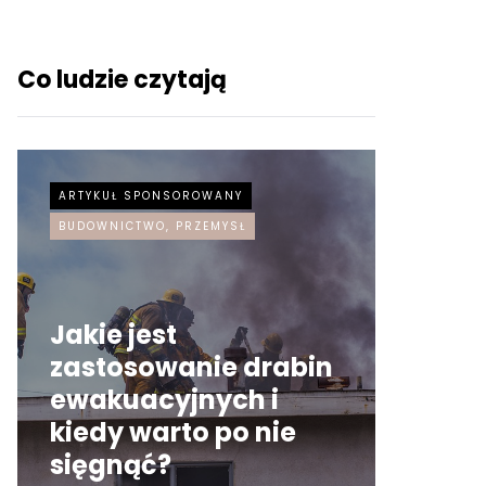
Co ludzie czytają
ARTYKUŁ SPONSOROWANY
ARTYKUŁ
BUDOWNICTWO, PRZEMYSŁ
Jakie jest
zastosowanie drabin
ewakuacyjnych i
Czy w
kiedy warto po nie
neon 
sięgnąć?
Inter