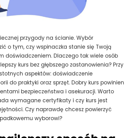
9/09/2022
Autor
Redakcja
05/08/2022
piecznej przygody na ścianie. Wybór
ć o tym, czy wspinaczka stanie się Twoją
wym doświadczeniem. Dlaczego tak wiele osób
y lepszy kurs bez głębszego zastanowienia? Przy
 istotnych aspektów: doświadczenie
orii do praktyki oraz sprzęt. Dobry kurs powinien
mentami bezpieczeństwa i asekuracji. Warto
ada wymagane certyfikaty i czy kurs jest
ętności. Czy naprawdę chcesz powierzyć
rzypadkowemu wyborowi?