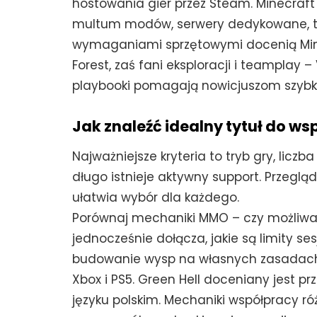
hostowania gier przez Steam. Minecraft j
multum modów, serwery dedykowane, try
wymaganiami sprzętowymi docenią Mine
Forest, zaś fani eksploracji i teamplay 
playbooki pomagają nowicjuszom szybk
Jak znaleźć idealny tytuł do ws
Najważniejsze kryteria to tryb gry, liczba
długo istnieje aktywny support. Przeglą
ułatwia wybór dla każdego.
Porównaj mechaniki MMO – czy możliwa 
jednocześnie dołącza, jakie są limity ses
budowanie wysp na własnych zasadach, 
Xbox i PS5. Green Hell doceniany jest p
języku polskim. Mechaniki współpracy r