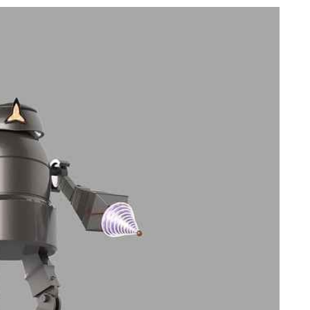
NY
ARTYKUŁ SPONSOROWANY
MOTORYZACJA
etody na
Wymiana kabiny w
lądu
samochodzie
ciężarowym
9/09/2022
Autor
Redakcja
05/08/2022