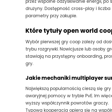
przez wspólne odzyskiwanie energii, po s
drużyny. Dostępność cross-play i liczba
parametry przy zakupie.
Które tytuły open world coo
Wybór pierwszej gry coop zależy od doś
trybu rozgrywki. Nowicjusze lub osoby g
stawiają na przystępny onboarding, pro
gry.
Jakie mechaniki multiplayer sur
Największą popularnością cieszą się gr
awaryjnej pomocy w trybie PvE. Im wię
wyższy współczynnik powrotów graczy.
Typowa kooperacja opiera się na wspóln