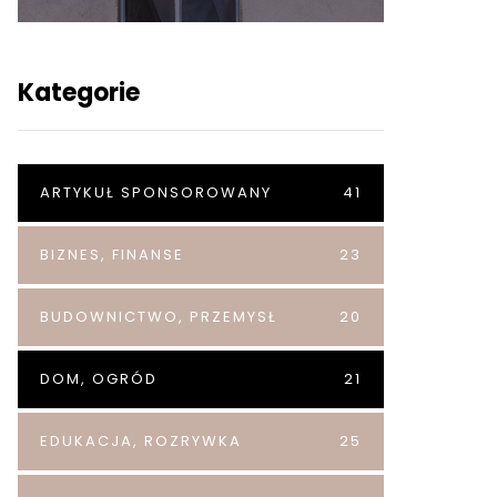
Kategorie
ARTYKUŁ SPONSOROWANY
41
BIZNES, FINANSE
23
BUDOWNICTWO, PRZEMYSŁ
20
DOM, OGRÓD
21
EDUKACJA, ROZRYWKA
25