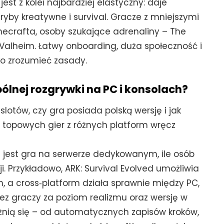
est z kolei najbardziej elastyczny: daje
by kreatywne i survival. Gracze z mniejszymi
crafta, osoby szukające adrenaliny – The
– Valheim. Łatwy onboarding, duża społeczność i
o zrozumieć zasady.
pólnej rozgrywki na PC i konsolach?
 slotów, czy gra posiada polską wersję i jak
d topowych gier z różnych platform wręcz
jest gra na serwerze dedykowanym, ile osób
ji. Przykładowo, ARK: Survival Evolved umożliwia
a cross‑platform działa sprawnie między PC,
rzez graczy za poziom realizmu oraz wersję w
óżnią się – od automatycznych zapisów kroków,