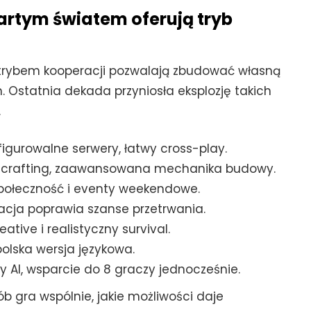
wartym światem oferują tryb
z trybem kooperacji pozwalają zbudować własną
. Ostatnia dekada przyniosła eksplozję takich
.
igurowalne serwery, łatwy cross-play.
, crafting, zaawansowana mechanika budowy.
społeczność i eventy weekendowe.
racja poprawia szanse przetrwania.
ative i realistyczny survival.
polska wersja językowa.
AI, wsparcie do 8 graczy jednocześnie.
sób gra wspólnie, jakie możliwości daje