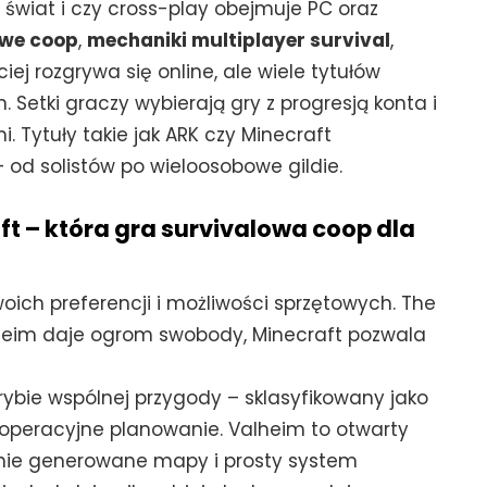
świat i czy cross-play obejmuje PC oraz
owe coop
,
mechaniki multiplayer survival
,
iej rozgrywa się online, ale wiele tytułów
. Setki graczy wybierają gry z progresją konta i
 Tytuły takie jak ARK czy Minecraft
 od solistów po wieloosobowe gildie.
ft – która gra survivalowa coop dla
ich preferencji i możliwości sprzętowych. The
alheim daje ogrom swobody, Minecraft pozwala
rybie wspólnej przygody – sklasyfikowany jako
kooperacyjne planowanie. Valheim to otwarty
enie generowane mapy i prosty system