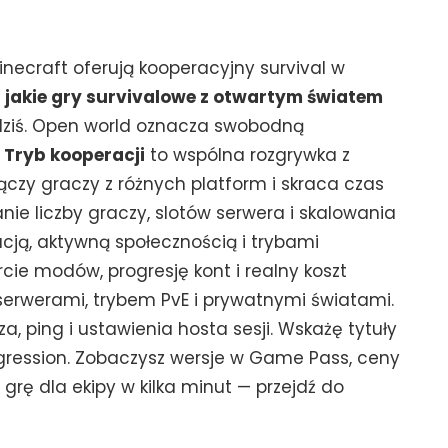
inecraft oferują kooperacyjny survival w
:
jakie gry survivalowe z otwartym światem
dziś. Open world oznacza swobodną
.
Tryb kooperacji
to wspólna rozgrywka z
ączy graczy z różnych platform i skraca czas
ie liczby graczy, slotów serwera i skalowania
zacją, aktywną społecznością i trybami
rcie modów, progresję kont i realny koszt
serwerami, trybem PvE i prywatnymi światami.
ping i ustawienia hosta sesji. Wskażę tytuły
ogression. Zobaczysz wersje w Game Pass, ceny
grę dla ekipy w kilka minut — przejdź do