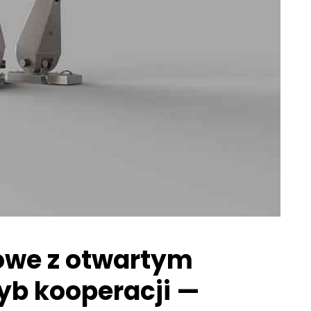
lowe z otwartym
yb kooperacji —