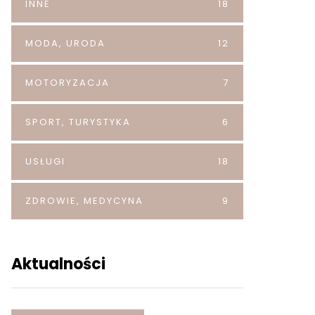
INNE
18
MODA, URODA
12
MOTORYZACJA
7
SPORT, TURYSTYKA
6
USŁUGI
18
ZDROWIE, MEDYCYNA
9
Aktualności