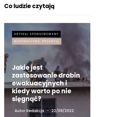
Co ludzie czytają
ARTYKUŁ SPONSOROWANY
ARTYKUŁ
BUDOWNICTWO, PRZEMYSŁ
Jakie jest
zastosowanie drabin
ewakuacyjnych i
Czy w
kiedy warto po nie
neon 
sięgnąć?
Inter
Autor
Redakcja
22/09/2022
Autor
Re