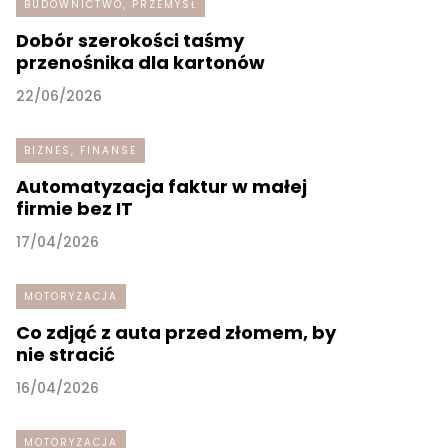
BUDOWNICTWO, PRZEMYSŁ
Dobór szerokości taśmy
przenośnika dla kartonów
22/06/2026
BIZNES, FINANSE
Automatyzacja faktur w małej
firmie bez IT
17/04/2026
MOTORYZACJA
Co zdjąć z auta przed złomem, by
nie stracić
16/04/2026
MOTORYZACJA