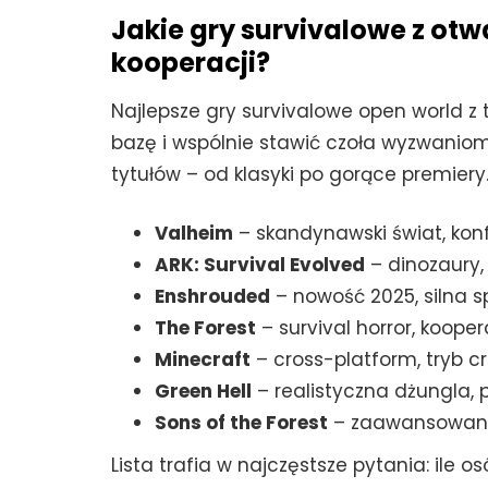
Jakie gry survivalowe z ot
kooperacji?
Najlepsze gry survivalowe open world 
bazę i wspólnie stawić czoła wyzwaniom
tytułów – od klasyki po gorące premiery
Valheim
– skandynawski świat, konf
ARK: Survival Evolved
– dinozaury
Enshrouded
– nowość 2025, silna 
The Forest
– survival horror, koope
Minecraft
– cross-platform, tryb cre
Green Hell
– realistyczna dżungla, 
Sons of the Forest
– zaawansowany 
Lista trafia w najczęstsze pytania: ile o