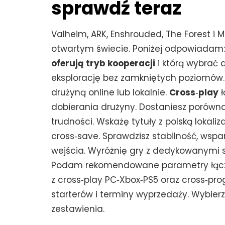
sprawdź teraz
Valheim, ARK, Enshrouded, The Forest i M
otwartym świecie. Poniżej odpowiadam
oferują tryb kooperacji
i którą wybrać 
eksplorację bez zamkniętych poziomów
drużyną online lub lokalnie.
Cross‑play
ł
dobierania drużyny. Dostaniesz porównan
trudności. Wskażę tytuły z polską lokali
cross‑save. Sprawdzisz stabilność, wspa
wejścia. Wyróżnię gry z dedykowanymi 
Podam rekomendowane parametry łącza, 
z cross‑play PC‑Xbox‑PS5 oraz cross‑pr
starterów i terminy wyprzedaży. Wybierz 
zestawienia.