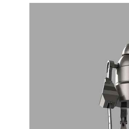
ARTYKUŁ SPONSOROWA
MODA, URODA
Naturalne m
poprawę wyg
biustu
Autor
Redakcja
0