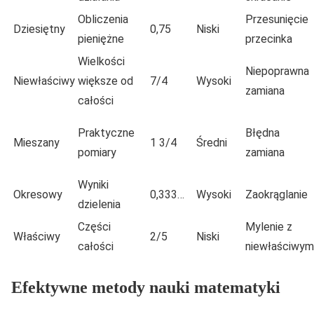
Obliczenia
Przesunięcie
Dziesiętny
0,75
Niski
pieniężne
przecinka
Wielkości
Niepoprawna
Niewłaściwy
większe od
7/4
Wysoki
zamiana
całości
Praktyczne
Błędna
Mieszany
1 3/4
Średni
pomiary
zamiana
Wyniki
Okresowy
0,333…
Wysoki
Zaokrąglanie
dzielenia
Części
Mylenie z
Właściwy
2/5
Niski
całości
niewłaściwym
Efektywne metody nauki matematyki